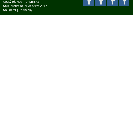
Český překlad –
phpBB.cz
Style
proflat
od ©
Mazeltof
2017
Soukromí
|
Podmínky