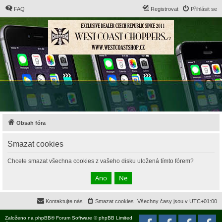
FAQ
Registrovat
Přihlásit se
Obsah fóra
Smazat cookies
Chcete smazat všechna cookies z vašeho disku uložená tímto fórem?
Kontaktujte nás
Smazat cookies
Všechny časy jsou v
UTC+01:00
Založeno na
phpBB
® Forum Software © phpBB Limited