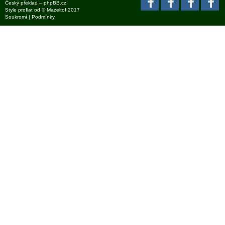
Český překlad –
phpBB.cz
Style
proflat
od ©
Mazeltof
2017
Soukromí
|
Podmínky