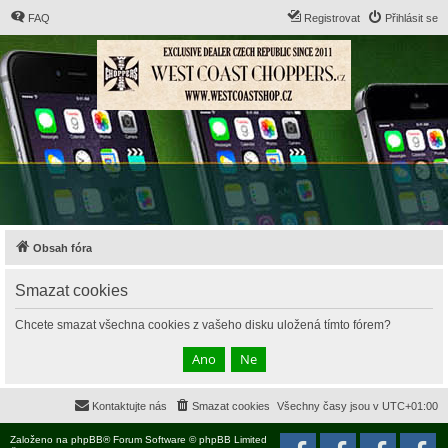
FAQ
Registrovat
Přihlásit se
Obsah fóra
Smazat cookies
Chcete smazat všechna cookies z vašeho disku uložená tímto fórem?
Kontaktujte nás
Smazat cookies
Všechny časy jsou v
UTC+01:00
Založeno na
phpBB
® Forum Software © phpBB Limited