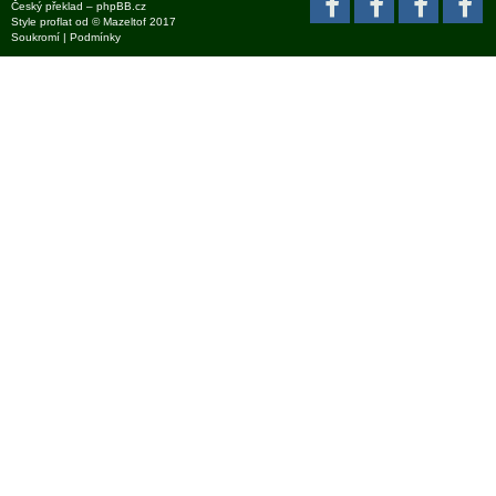
Český překlad –
phpBB.cz
Style
proflat
od ©
Mazeltof
2017
Soukromí
|
Podmínky