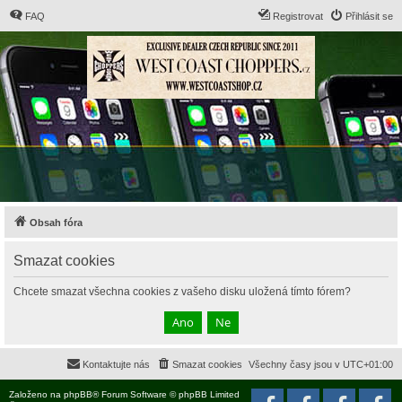
FAQ
Registrovat
Přihlásit se
Obsah fóra
Smazat cookies
Chcete smazat všechna cookies z vašeho disku uložená tímto fórem?
Kontaktujte nás
Smazat cookies
Všechny časy jsou v
UTC+01:00
Založeno na
phpBB
® Forum Software © phpBB Limited