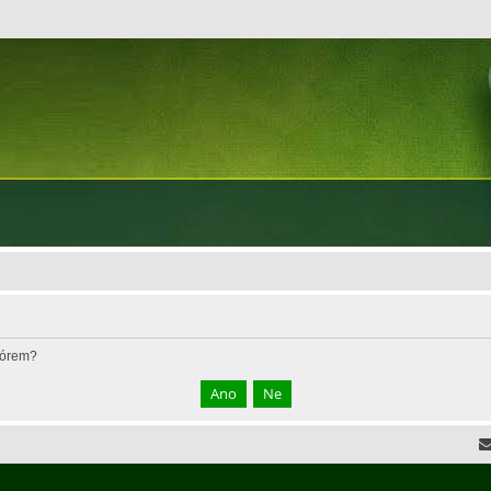
fórem?