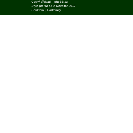
Český překlad –
phpBB.cz
Style
proflat
od ©
Mazeltof
2017
Soukromí
|
Podmínky