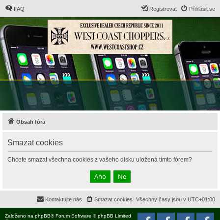
FAQ
Registrovat
Přihlásit se
Obsah fóra
Smazat cookies
Chcete smazat všechna cookies z vašeho disku uložená tímto fórem?
Kontaktujte nás
Smazat cookies
Všechny časy jsou v
UTC+01:00
Založeno na
phpBB
® Forum Software © phpBB Limited