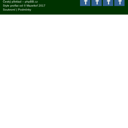
Český překlad –
phpBB.cz
Style
proflat
od ©
Mazeltof
2017
Soukromí
|
Podmínky