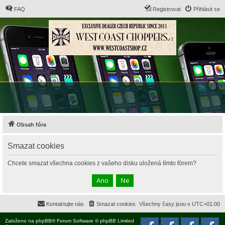
FAQ
Registrovat
Přihlásit se
Obsah fóra
Smazat cookies
Chcete smazat všechna cookies z vašeho disku uložená tímto fórem?
Kontaktujte nás
Smazat cookies
Všechny časy jsou v
UTC+01:00
Založeno na
phpBB
® Forum Software © phpBB Limited