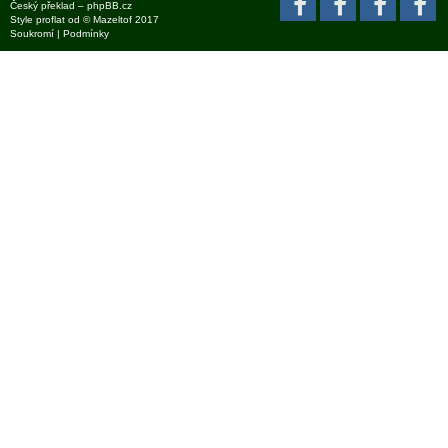
Český překlad –
phpBB.cz
Style
proflat
od ©
Mazeltof
2017
Soukromí
|
Podmínky