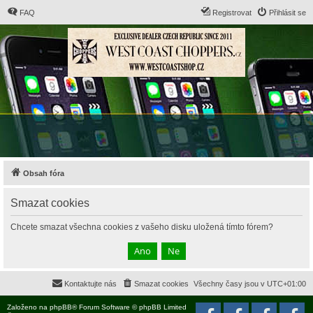
FAQ
Registrovat
Přihlásit se
Obsah fóra
Smazat cookies
Chcete smazat všechna cookies z vašeho disku uložená tímto fórem?
Kontaktujte nás
Smazat cookies
Všechny časy jsou v
UTC+01:00
Založeno na
phpBB
® Forum Software © phpBB Limited