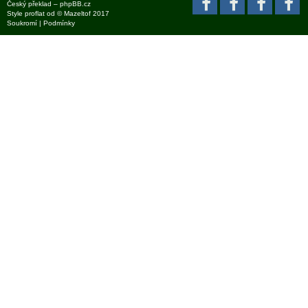
Český překlad –
phpBB.cz
Style
proflat
od ©
Mazeltof
2017
Soukromí
|
Podmínky