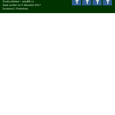
Český překlad –
phpBB.cz
Style
proflat
od ©
Mazeltof
2017
Soukromí
|
Podmínky