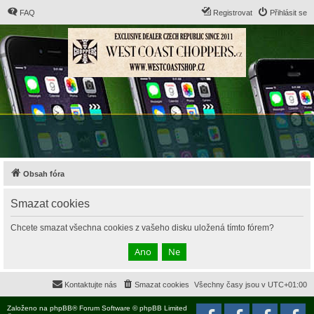
FAQ
Registrovat
Přihlásit se
Obsah fóra
Smazat cookies
Chcete smazat všechna cookies z vašeho disku uložená tímto fórem?
Kontaktujte nás
Smazat cookies
Všechny časy jsou v
UTC+01:00
Založeno na
phpBB
® Forum Software © phpBB Limited