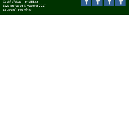
Český překlad –
phpBB.cz
Style
proflat
od ©
Mazeltof
2017
Soukromí
|
Podmínky