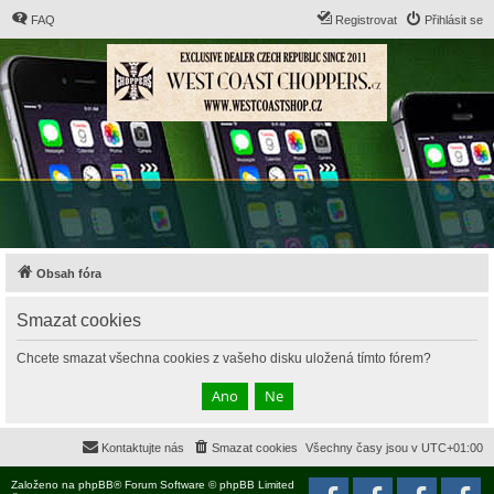
FAQ
Registrovat
Přihlásit se
Obsah fóra
Smazat cookies
Chcete smazat všechna cookies z vašeho disku uložená tímto fórem?
Kontaktujte nás
Smazat cookies
Všechny časy jsou v
UTC+01:00
Založeno na
phpBB
® Forum Software © phpBB Limited