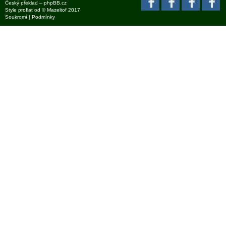
Český překlad –
phpBB.cz
Style
proflat
od ©
Mazeltof
2017
Soukromí
|
Podmínky