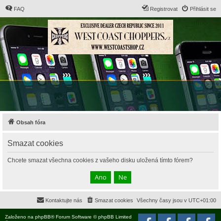
FAQ
Registrovat
Přihlásit se
Obsah fóra
Smazat cookies
Chcete smazat všechna cookies z vašeho disku uložená tímto fórem?
Kontaktujte nás
Smazat cookies
Všechny časy jsou v
UTC+01:00
Založeno na
phpBB
® Forum Software © phpBB Limited