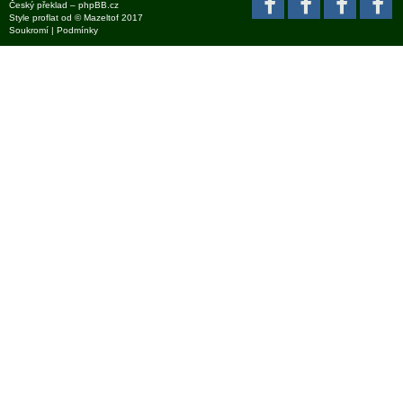
Český překlad –
phpBB.cz
Style
proflat
od ©
Mazeltof
2017
Soukromí
|
Podmínky