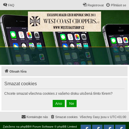
FAQ
Registrovat
Přihlásit se
Obsah fóra
Smazat cookies
Chcete smazat všechna cookies z vašeho disku uložená tímto fórem?
Kontaktujte nás
Smazat cookies
Všechny časy jsou v
UTC+01:00
Založeno na
phpBB
® Forum Software © phpBB Limited