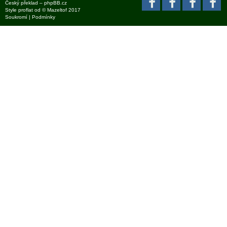
Český překlad –
phpBB.cz
Style
proflat
od ©
Mazeltof
2017
Soukromí
|
Podmínky