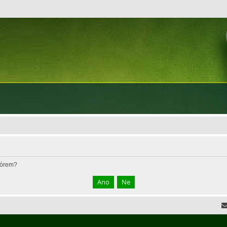
fórem?