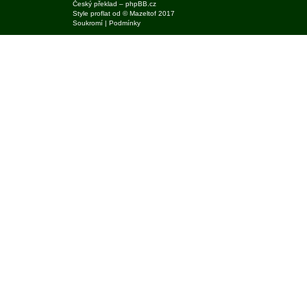
Český překlad –
phpBB.cz
Style
proflat
od ©
Mazeltof
2017
Soukromí
|
Podmínky