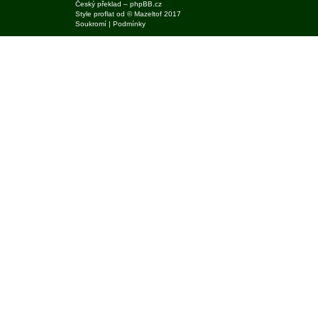
Český překlad –
phpBB.cz
Style
proflat
od ©
Mazeltof
2017
Soukromí
|
Podmínky