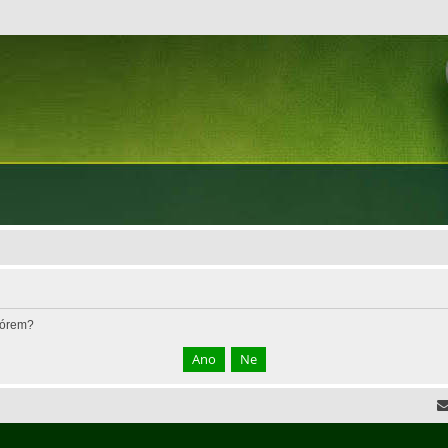
fórem?