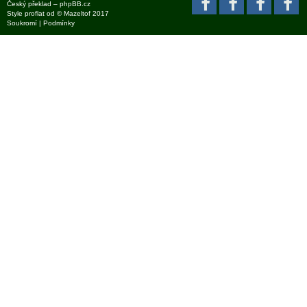
Český překlad –
phpBB.cz
Style
proflat
od ©
Mazeltof
2017
Soukromí
|
Podmínky