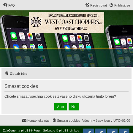
FAQ
Registrovat
Přihlásit se
Obsah fóra
Smazat cookies
Chcete smazat všechna cookies z vašeho disku uložená tímto fórem?
Kontaktujte nás
Smazat cookies
Všechny časy jsou v
UTC+01:00
Založeno na
phpBB
® Forum Software © phpBB Limited