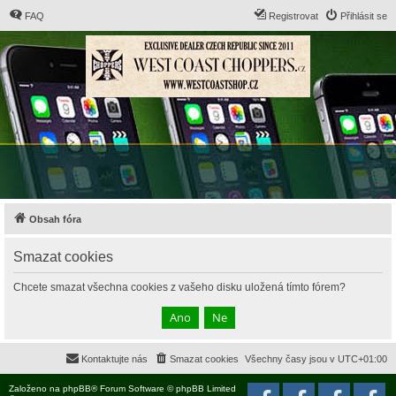
FAQ
Registrovat
Přihlásit se
Obsah fóra
Smazat cookies
Chcete smazat všechna cookies z vašeho disku uložená tímto fórem?
Kontaktujte nás
Smazat cookies
Všechny časy jsou v
UTC+01:00
Založeno na
phpBB
® Forum Software © phpBB Limited