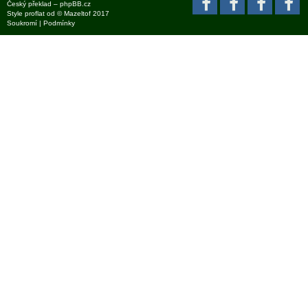
Český překlad –
phpBB.cz
Style
proflat
od ©
Mazeltof
2017
Soukromí
|
Podmínky