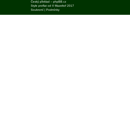
Český překlad –
phpBB.cz
Style
proflat
od ©
Mazeltof
2017
Soukromí
|
Podmínky