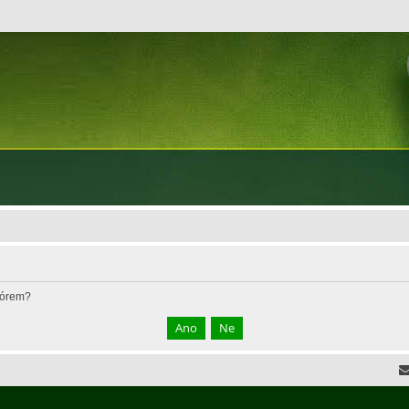
fórem?