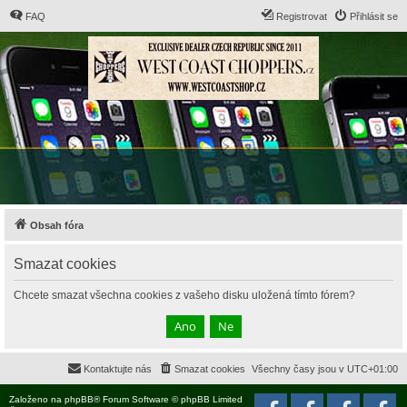
FAQ
Registrovat
Přihlásit se
Obsah fóra
Smazat cookies
Chcete smazat všechna cookies z vašeho disku uložená tímto fórem?
Kontaktujte nás
Smazat cookies
Všechny časy jsou v
UTC+01:00
Založeno na
phpBB
® Forum Software © phpBB Limited