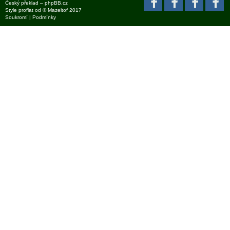
Český překlad –
phpBB.cz
Style
proflat
od ©
Mazeltof
2017
Soukromí
|
Podmínky