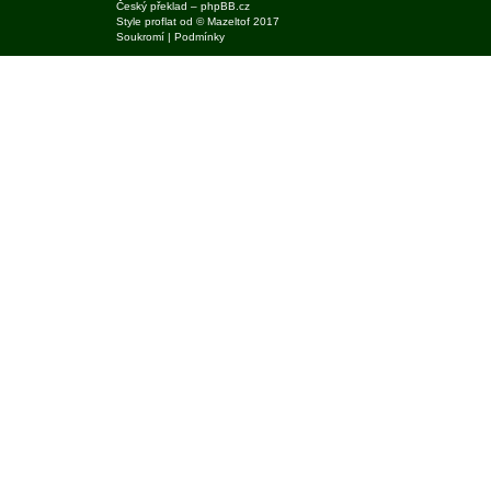
Český překlad –
phpBB.cz
Style
proflat
od ©
Mazeltof
2017
Soukromí
|
Podmínky