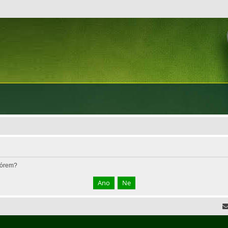
fórem?