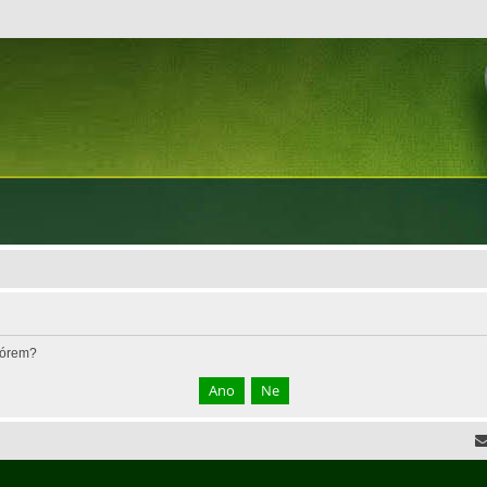
fórem?