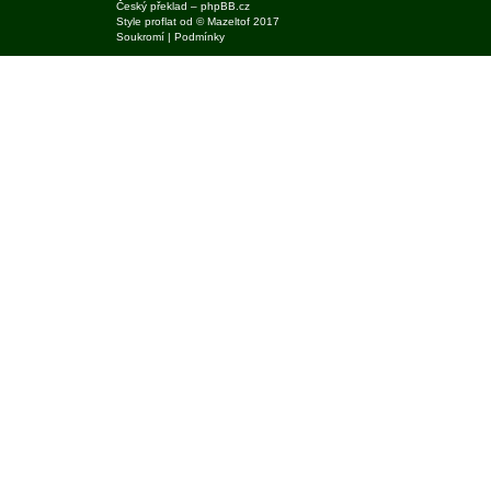
Český překlad –
phpBB.cz
Style
proflat
od ©
Mazeltof
2017
Soukromí
|
Podmínky