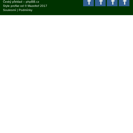
Český překlad –
phpBB.cz
Style
proflat
od ©
Mazeltof
2017
Soukromí
|
Podmínky