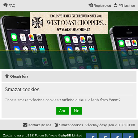
FAQ
Registrovat
Přihlásit se
Obsah fóra
Smazat cookies
Chcete smazat všechna cookies z vašeho disku uložená tímto fórem?
Kontaktujte nás
Smazat cookies
Všechny časy jsou v
UTC+01:00
Založeno na
phpBB
® Forum Software © phpBB Limited