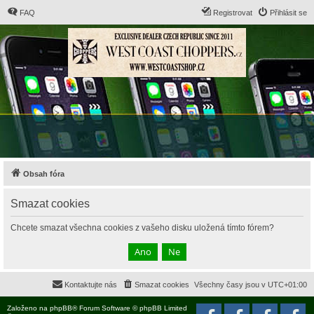
FAQ
Registrovat
Přihlásit se
Obsah fóra
Smazat cookies
Chcete smazat všechna cookies z vašeho disku uložená tímto fórem?
Kontaktujte nás
Smazat cookies
Všechny časy jsou v
UTC+01:00
Založeno na
phpBB
® Forum Software © phpBB Limited