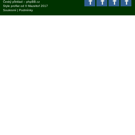
Český překlad –
phpBB.cz
Style
proflat
od ©
Mazeltof
2017
Soukromí
|
Podmínky