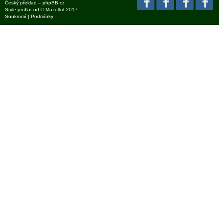
Český překlad –
phpBB.cz
Style
proflat
od ©
Mazeltof
2017
Soukromí
|
Podmínky