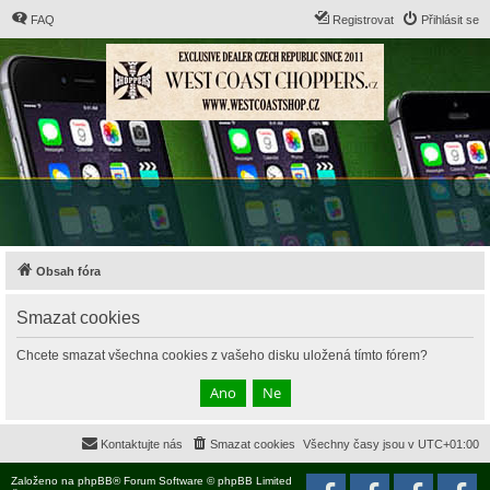
FAQ
Registrovat
Přihlásit se
Obsah fóra
Smazat cookies
Chcete smazat všechna cookies z vašeho disku uložená tímto fórem?
Kontaktujte nás
Smazat cookies
Všechny časy jsou v
UTC+01:00
Založeno na
phpBB
® Forum Software © phpBB Limited