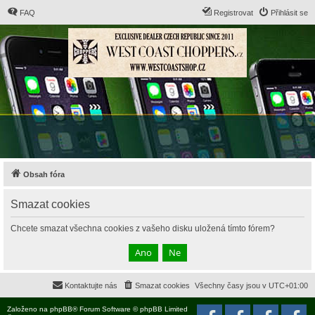
FAQ
Registrovat
Přihlásit se
Obsah fóra
Smazat cookies
Chcete smazat všechna cookies z vašeho disku uložená tímto fórem?
Kontaktujte nás
Smazat cookies
Všechny časy jsou v
UTC+01:00
Založeno na
phpBB
® Forum Software © phpBB Limited