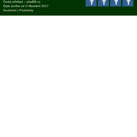
Český překlad –
phpBB.cz
Style
proflat
od ©
Mazeltof
2017
Soukromí
|
Podmínky