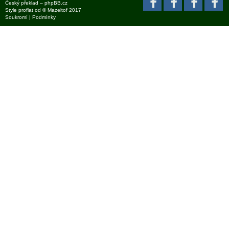
Český překlad –
phpBB.cz
Style
proflat
od ©
Mazeltof
2017
Soukromí
|
Podmínky