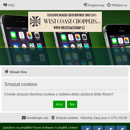
FAQ
Registrovat
Přihlásit se
Obsah fóra
Smazat cookies
Chcete smazat všechna cookies z vašeho disku uložená tímto fórem?
Kontaktujte nás
Smazat cookies
Všechny časy jsou v
UTC+01:00
Založeno na
phpBB
® Forum Software © phpBB Limited