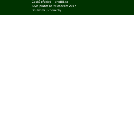
Český překlad –
phpBB.cz
Style
proflat
od ©
Mazeltof
2017
Soukromí
|
Podmínky