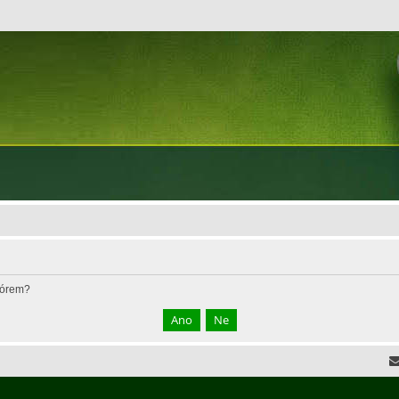
fórem?