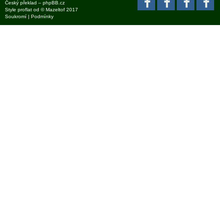
Český překlad –
phpBB.cz
Style
proflat
od ©
Mazeltof
2017
Soukromí
|
Podmínky