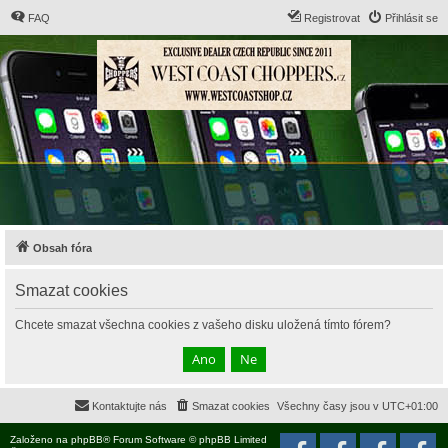
FAQ
Registrovat
Přihlásit se
Obsah fóra
Smazat cookies
Chcete smazat všechna cookies z vašeho disku uložená tímto fórem?
Kontaktujte nás
Smazat cookies
Všechny časy jsou v
UTC+01:00
Založeno na
phpBB
® Forum Software © phpBB Limited