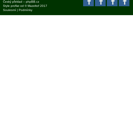
Český překlad –
phpBB.cz
Style
proflat
od ©
Mazeltof
2017
Soukromí
|
Podmínky