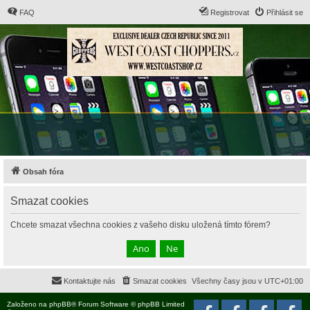
FAQ
Registrovat
Přihlásit se
Obsah fóra
Smazat cookies
Chcete smazat všechna cookies z vašeho disku uložená tímto fórem?
Kontaktujte nás
Smazat cookies
Všechny časy jsou v
UTC+01:00
Založeno na
phpBB
® Forum Software © phpBB Limited