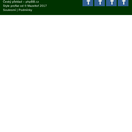
Český překlad –
phpBB.cz
Style
proflat
od ©
Mazeltof
2017
Soukromí
|
Podmínky