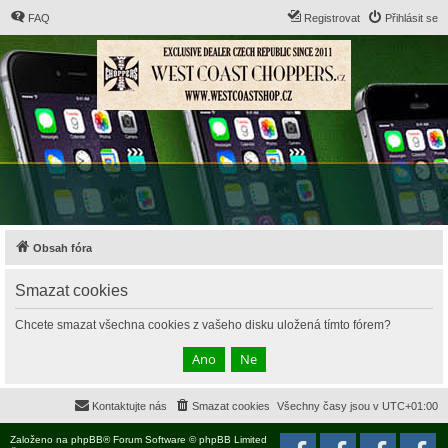
FAQ
Registrovat
Přihlásit se
Obsah fóra
Smazat cookies
Chcete smazat všechna cookies z vašeho disku uložená tímto fórem?
Kontaktujte nás
Smazat cookies
Všechny časy jsou v
UTC+01:00
Založeno na
phpBB
® Forum Software © phpBB Limited