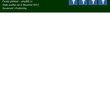
Český překlad –
phpBB.cz
Style
proflat
od ©
Mazeltof
2017
Soukromí
|
Podmínky