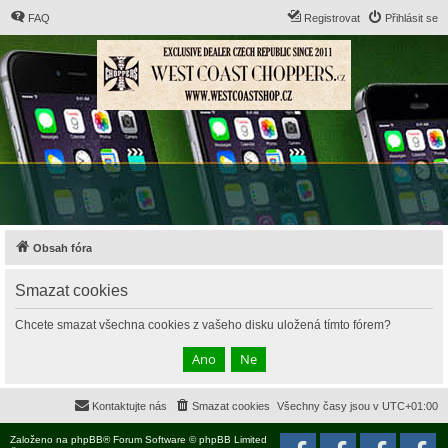
FAQ
Registrovat
Přihlásit se
Obsah fóra
Smazat cookies
Chcete smazat všechna cookies z vašeho disku uložená tímto fórem?
Kontaktujte nás
Smazat cookies
Všechny časy jsou v
UTC+01:00
Založeno na
phpBB
® Forum Software © phpBB Limited