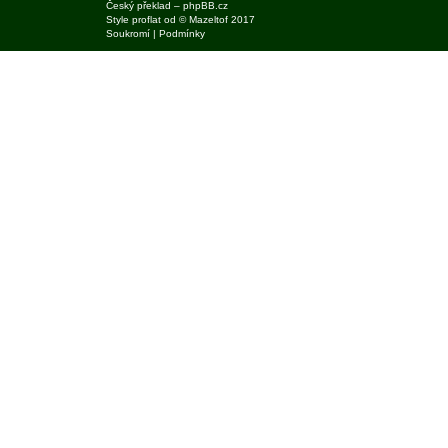
Český překlad –
phpBB.cz
Style
proflat
od ©
Mazeltof
2017
Soukromí
|
Podmínky