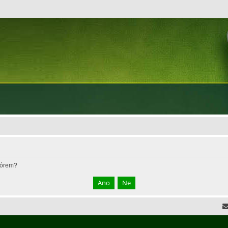
fórem?