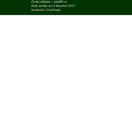
Český překlad –
phpBB.cz
Style
proflat
od ©
Mazeltof
2017
Soukromí
|
Podmínky