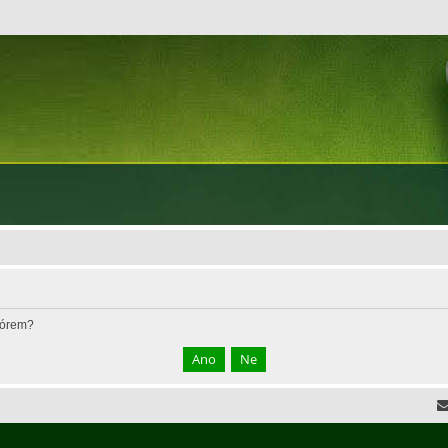
fórem?