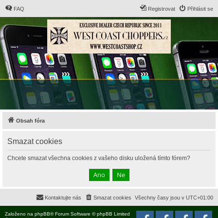
FAQ
Registrovat
Přihlásit se
Obsah fóra
Smazat cookies
Chcete smazat všechna cookies z vašeho disku uložená tímto fórem?
Kontaktujte nás
Smazat cookies
Všechny časy jsou v
UTC+01:00
Založeno na
phpBB
® Forum Software © phpBB Limited