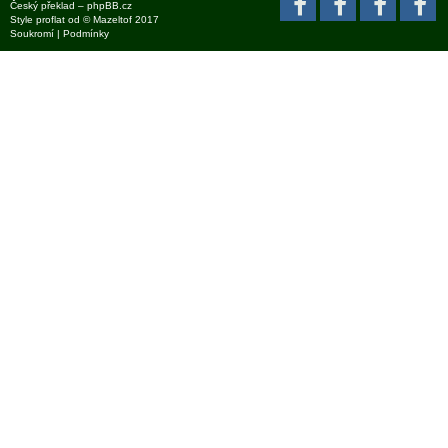
Český překlad –
phpBB.cz
Style
proflat
od ©
Mazeltof
2017
Soukromí
|
Podmínky