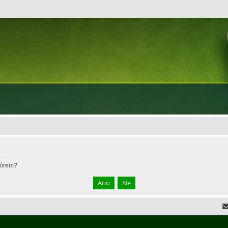
fórem?