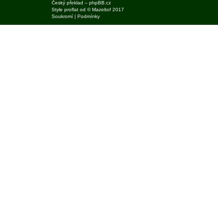
Český překlad –
phpBB.cz
Style
proflat
od ©
Mazeltof
2017
Soukromí
|
Podmínky