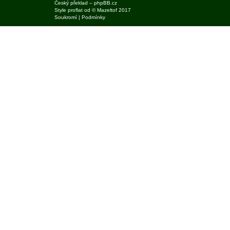
Český překlad –
phpBB.cz
Style
proflat
od ©
Mazeltof
2017
Soukromí
|
Podmínky