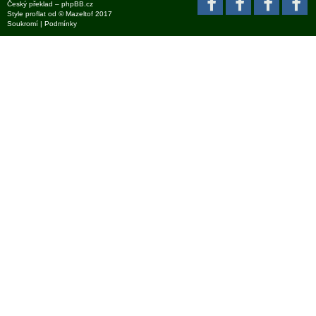
Český překlad –
phpBB.cz
Style
proflat
od ©
Mazeltof
2017
Soukromí
|
Podmínky