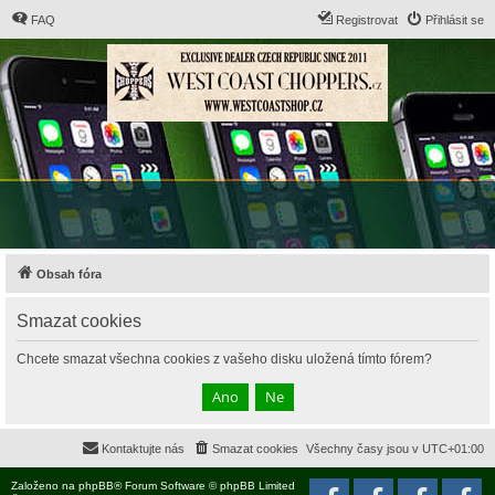
FAQ
Registrovat
Přihlásit se
Obsah fóra
Smazat cookies
Chcete smazat všechna cookies z vašeho disku uložená tímto fórem?
Kontaktujte nás
Smazat cookies
Všechny časy jsou v
UTC+01:00
Založeno na
phpBB
® Forum Software © phpBB Limited