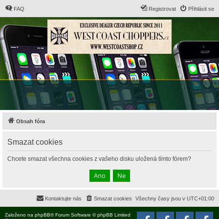
FAQ
Registrovat
Přihlásit se
Obsah fóra
Smazat cookies
Chcete smazat všechna cookies z vašeho disku uložená tímto fórem?
Kontaktujte nás
Smazat cookies
Všechny časy jsou v
UTC+01:00
Založeno na
phpBB
® Forum Software © phpBB Limited