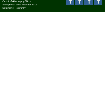
Český překlad –
phpBB.cz
Style
proflat
od ©
Mazeltof
2017
Soukromí
|
Podmínky