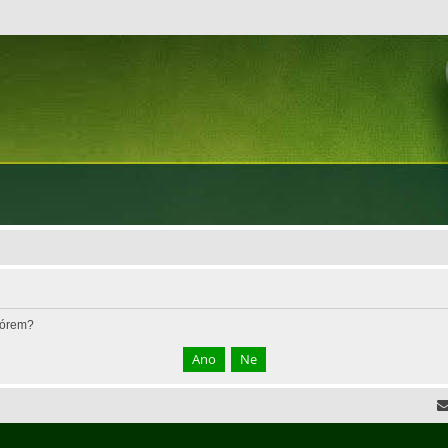
fórem?