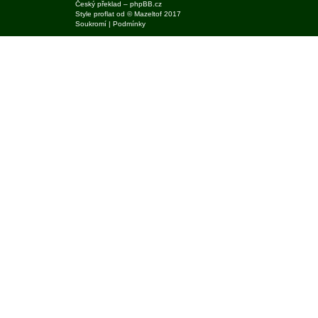
Český překlad –
phpBB.cz
Style
proflat
od ©
Mazeltof
2017
Soukromí
|
Podmínky