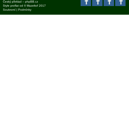
Český překlad –
phpBB.cz
Style
proflat
od ©
Mazeltof
2017
Soukromí
|
Podmínky