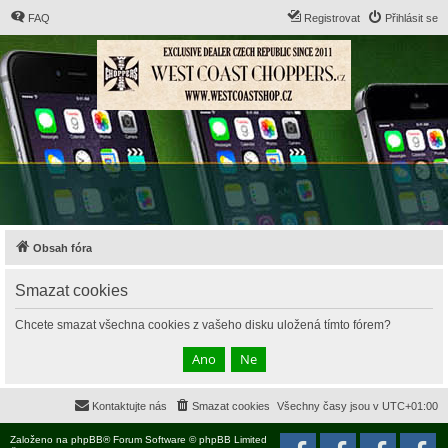
FAQ
Registrovat
Přihlásit se
Obsah fóra
Smazat cookies
Chcete smazat všechna cookies z vašeho disku uložená tímto fórem?
Kontaktujte nás
Smazat cookies
Všechny časy jsou v
UTC+01:00
Založeno na
phpBB
® Forum Software © phpBB Limited