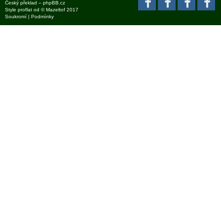
Český překlad –
phpBB.cz
Style
proflat
od ©
Mazeltof
2017
Soukromí
|
Podmínky