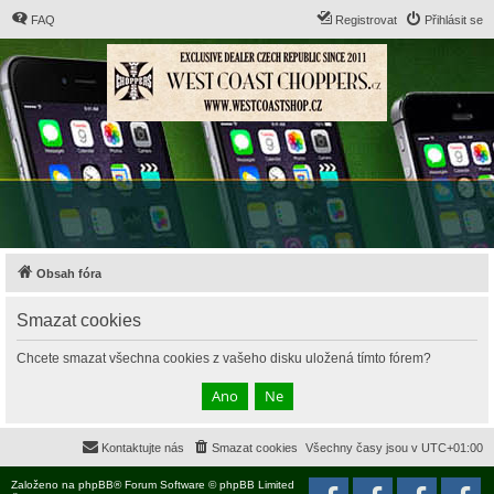
FAQ
Registrovat
Přihlásit se
Obsah fóra
Smazat cookies
Chcete smazat všechna cookies z vašeho disku uložená tímto fórem?
Kontaktujte nás
Smazat cookies
Všechny časy jsou v
UTC+01:00
Založeno na
phpBB
® Forum Software © phpBB Limited