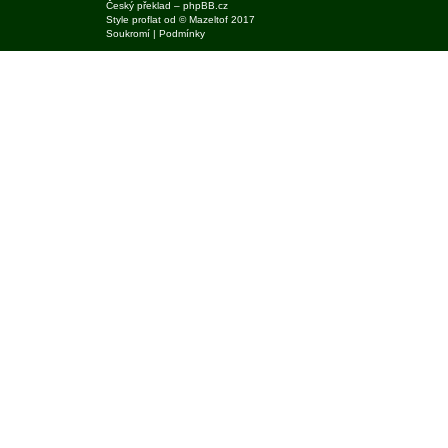
Český překlad –
phpBB.cz
Style
proflat
od ©
Mazeltof
2017
Soukromí
|
Podmínky