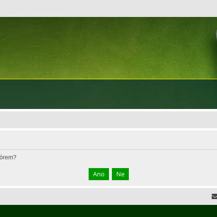
fórem?