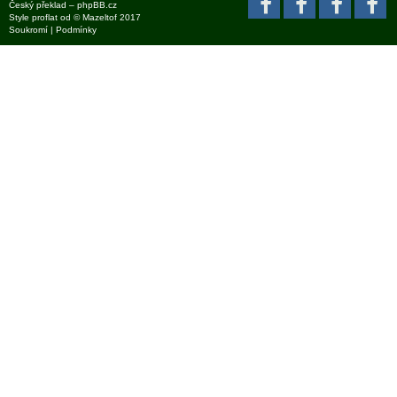
Český překlad –
phpBB.cz
Style
proflat
od ©
Mazeltof
2017
Soukromí
|
Podmínky