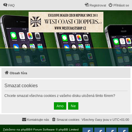
FAQ
Registrovat
Přihlásit se
Obsah fóra
Smazat cookies
Chcete smazat všechna cookies z vašeho disku uložená tímto fórem?
Kontaktujte nás
Smazat cookies
Všechny časy jsou v
UTC+01:00
Založeno na
phpBB
® Forum Software © phpBB Limited