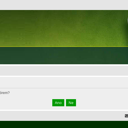
fórem?