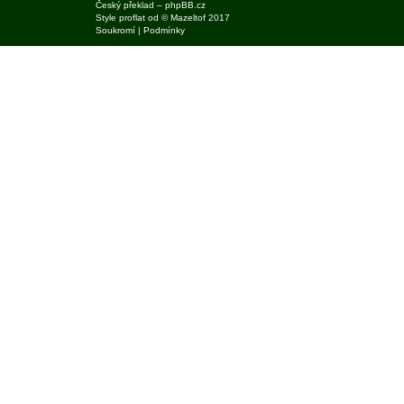
Český překlad –
phpBB.cz
Style
proflat
od ©
Mazeltof
2017
Soukromí
|
Podmínky