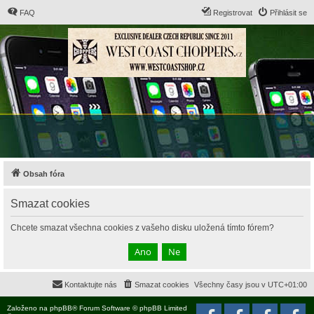
FAQ
Registrovat
Přihlásit se
Obsah fóra
Smazat cookies
Chcete smazat všechna cookies z vašeho disku uložená tímto fórem?
Kontaktujte nás
Smazat cookies
Všechny časy jsou v
UTC+01:00
Založeno na
phpBB
® Forum Software © phpBB Limited