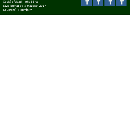
Český překlad –
phpBB.cz
Style
proflat
od ©
Mazeltof
2017
Soukromí
|
Podmínky