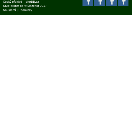
Český překlad –
phpBB.cz
Style
proflat
od ©
Mazeltof
2017
Soukromí
|
Podmínky