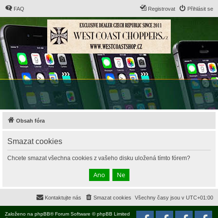
FAQ
Registrovat
Přihlásit se
Obsah fóra
Smazat cookies
Chcete smazat všechna cookies z vašeho disku uložená tímto fórem?
Kontaktujte nás
Smazat cookies
Všechny časy jsou v
UTC+01:00
Založeno na
phpBB
® Forum Software © phpBB Limited