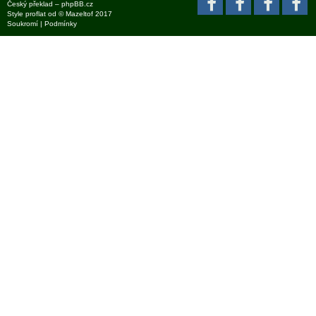
Český překlad –
phpBB.cz
Style
proflat
od ©
Mazeltof
2017
Soukromí
|
Podmínky