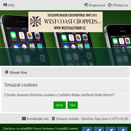
FAQ
Registrovat
Přihlásit se
Obsah fóra
Smazat cookies
Chcete smazat všechna cookies z vašeho disku uložená tímto fórem?
Kontaktujte nás
Smazat cookies
Všechny časy jsou v
UTC+01:00
Založeno na
phpBB
® Forum Software © phpBB Limited