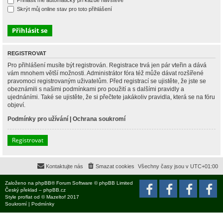
Přihlásit mě automaticky při každé návštěvě
Skrýt můj online stav pro toto přihlášení
REGISTROVAT
Pro přihlášení musíte být registrován. Registrace trvá jen pár vteřin a dává
vám mnohem větší možnosti. Administrátor fóra též může dávat rozšířené
pravomoci registrovaným uživatelům. Před registrací se ujistěte, že jste se
obeznámili s našimi podmínkami pro použití a s dalšími pravidly a
ujednáními. Také se ujistěte, že si přečtete jakákoliv pravidla, která se na fóru
objeví.
Podmínky pro užívání
|
Ochrana soukromí
Registrovat
Kontaktujte nás
Smazat cookies
Všechny časy jsou v
UTC+01:00
Založeno na
phpBB
® Forum Software © phpBB Limited
Český překlad –
phpBB.cz
Style
proflat
od ©
Mazeltof
2017
Soukromí
|
Podmínky