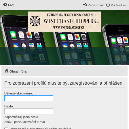
FAQ
Registrovat
Přihlásit se
Obsah fóra
Pro zobrazení profilů musíte být zaregistrováni a přihlášeni.
Uživatelské jméno:
Heslo:
Zapomněl(a) jsem heslo
Znovu poslat aktivační e-mail