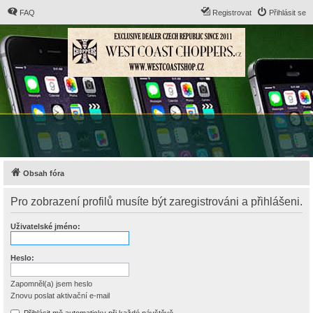
FAQ
Registrovat
Přihlásit se
Obsah fóra
Pro zobrazení profilů musíte být zaregistrováni a přihlášeni.
Uživatelské jméno:
Heslo:
Zapomněl(a) jsem heslo
Znovu poslat aktivační e-mail