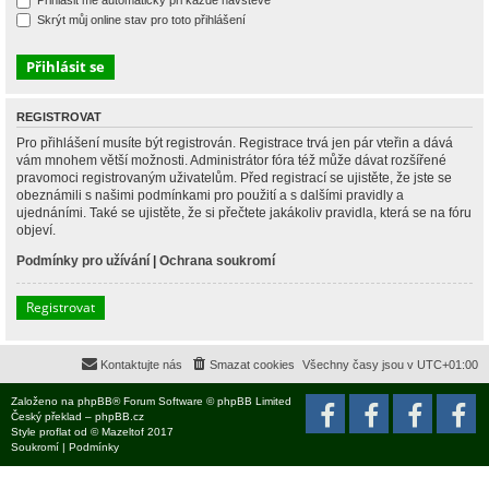
Přihlásit mě automaticky při každé návštěvě
Skrýt můj online stav pro toto přihlášení
REGISTROVAT
Pro přihlášení musíte být registrován. Registrace trvá jen pár vteřin a dává
vám mnohem větší možnosti. Administrátor fóra též může dávat rozšířené
pravomoci registrovaným uživatelům. Před registrací se ujistěte, že jste se
obeznámili s našimi podmínkami pro použití a s dalšími pravidly a
ujednáními. Také se ujistěte, že si přečtete jakákoliv pravidla, která se na fóru
objeví.
Podmínky pro užívání
|
Ochrana soukromí
Registrovat
Kontaktujte nás
Smazat cookies
Všechny časy jsou v
UTC+01:00
Založeno na
phpBB
® Forum Software © phpBB Limited
Český překlad –
phpBB.cz
Style
proflat
od ©
Mazeltof
2017
Soukromí
|
Podmínky