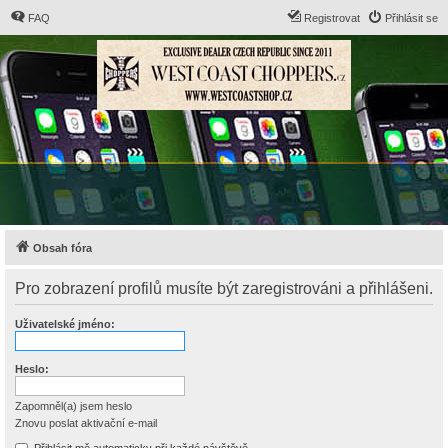
FAQ
Registrovat
Přihlásit se
Obsah fóra
Pro zobrazení profilů musíte být zaregistrováni a přihlášeni.
Uživatelské jméno:
Heslo:
Zapomněl(a) jsem heslo
Znovu poslat aktivační e-mail