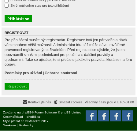
Přihlásit mě automaticky při každé návštěvě
Skrýt můj online stav pro toto přihlášení
REGISTROVAT
Pro přihlášení musíte být registrován. Registrace trvá jen pár vteřin a dává
vám mnohem větší možnosti. Administrátor fóra též může dávat rozšířené
pravomoci registrovaným uživatelům. Před registrací se ujistěte, že jste se
obeznámili s našimi podmínkami pro použití a s dalšími pravidly a
ujednáními. Také se ujistěte, že si přečtete jakákoliv pravidla, která se na fóru
objeví.
Podmínky pro užívání
|
Ochrana soukromí
Registrovat
Kontaktujte nás
Smazat cookies
Všechny časy jsou v
UTC+01:00
Založeno na
phpBB
® Forum Software © phpBB Limited
Český překlad –
phpBB.cz
Style
proflat
od ©
Mazeltof
2017
Soukromí
|
Podmínky