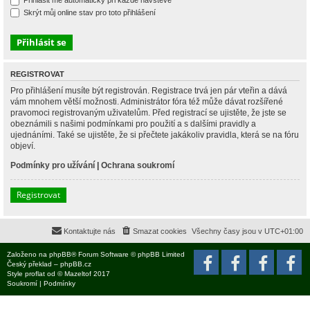
Přihlásit mě automaticky při každé návštěvě
Skrýt můj online stav pro toto přihlášení
REGISTROVAT
Pro přihlášení musíte být registrován. Registrace trvá jen pár vteřin a dává
vám mnohem větší možnosti. Administrátor fóra též může dávat rozšířené
pravomoci registrovaným uživatelům. Před registrací se ujistěte, že jste se
obeznámili s našimi podmínkami pro použití a s dalšími pravidly a
ujednáními. Také se ujistěte, že si přečtete jakákoliv pravidla, která se na fóru
objeví.
Podmínky pro užívání
|
Ochrana soukromí
Registrovat
Kontaktujte nás
Smazat cookies
Všechny časy jsou v
UTC+01:00
Založeno na
phpBB
® Forum Software © phpBB Limited
Český překlad –
phpBB.cz
Style
proflat
od ©
Mazeltof
2017
Soukromí
|
Podmínky