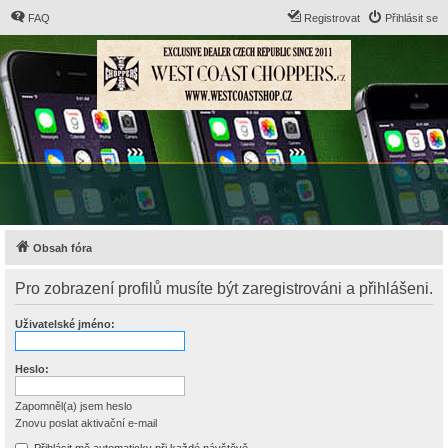
FAQ
Registrovat
Přihlásit se
Obsah fóra
Pro zobrazení profilů musíte být zaregistrováni a přihlášeni.
Uživatelské jméno:
Heslo:
Zapomněl(a) jsem heslo
Znovu poslat aktivační e-mail